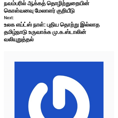
நவம்பரில் ஆக்கத் தொழிற்துறையின்
o
கொள்வனவு மேலாளர் குறியீடு
s
Next:
உலக எய்ட்ஸ் நாள்: புதிய தொற்று இல்லாத
t
தமிழ்நாடு உருவாக்க மு.க.ஸ்டாலின்
n
வலியுறுத்தல்
a
v
i
g
a
t
i