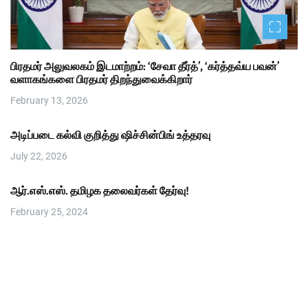
பிரதமர் அலுவலகம் இடமாற்றம்: ‘சேவா தீர்த்’, ‘கர்த்தவ்ய பவன்’
வளாகங்களை பிரதமர் திறந்துவைக்கிறார்
February 13, 2026
அடிப்படை கல்வி குறித்து ஷிச்சின்பிங் உத்தரவு
July 22, 2026
ஆர்.எஸ்.எஸ். தமிழக தலைவர்கள் தேர்வு!
February 25, 2024