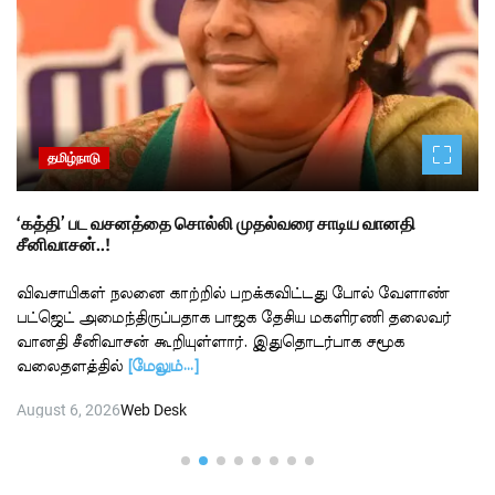
தமிழ்நாடு
‘கத்தி’ பட வசனத்தை சொல்லி முதல்வரை சாடிய வானதி
சீனிவாசன்..!
விவசாயிகள் நலனை காற்றில் பறக்கவிட்டது போல் வேளாண்
பட்ஜெட் அமைந்திருப்பதாக பாஜக தேசிய மகளிரணி தலைவர்
வானதி சீனிவாசன் கூறியுள்ளார். இதுதொடர்பாக சமூக
வலைதளத்தில்
[மேலும்…]
August 6, 2026
Web Desk