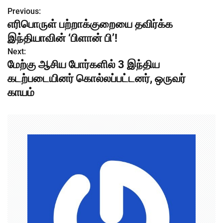
Previous:
P
எரிபொருள் பற்றாக்குறையை தவிர்க்க
o
இந்தியாவின் ‘பிளான் பி’!
s
Next:
மேற்கு ஆசிய போர்களில் 3 இந்திய
t
கடற்படையினர் கொல்லப்பட்டனர், ஒருவர்
n
காயம்
a
v
i
g
a
t
i