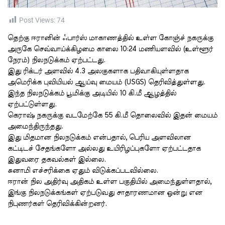
i
m
e
Post Views:
74
தெற்கு ஈரானின் ஃபார்ஸ் மாகாணத்தில் உள்ள கோஞ்ச் நகருக்கு
அருகே செவ்வாய்க்கிழமை காலை 10:24 மணியளவில் (உள்ளூர்
நேரம்) நிலநடுக்கம் ஏற்பட்டது.
இது ரிக்டர் அளவில் 4.3 அலகுகளாக பதிவாகியுள்ளதாக
அமெரிக்க புவியியல் ஆய்வு மையம் (USGS) தெரிவித்துள்ளது.
இந்த நிலநடுக்கம் பூமிக்கு அடியில் 10 கி.மீ ஆழத்தில்
ஏற்பட்டுள்ளது.
கெராஷ் நகருக்கு வடமேற்கே 55 கி.மீ தொலைவில் இதன் மையம்
அமைந்திருந்தது.
இது மிதமான நிலநடுக்கம் என்பதால், பெரிய அளவிலான
கட்டிடச் சேதங்களோ அல்லது உயிரிழப்புகளோ ஏற்பட்டதாக
இதுவரை தகவல்கள் இல்லை.
சுனாமி எச்சரிக்கை ஏதும் விடுக்கப்படவில்லை.
ஈரான் நில அதிர்வு அதிகம் உள்ள பகுதியில் அமைந்துள்ளதால்,
இங்கு நிலநடுக்கங்கள் ஏற்படுவது சாதாரணமான ஒன்று என
நிபுணர்கள் தெரிவிக்கின்றனர்.