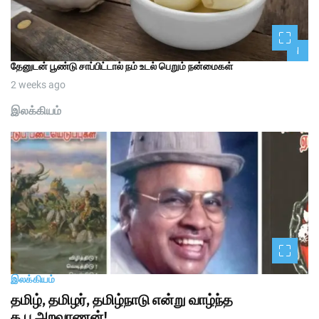
1
தேனுடன் பூண்டு சாப்பிட்டால் நம் உடல் பெறும் நன்மைகள்
2 weeks ago
இலக்கியம்
இலக்கியம்
தமிழ், தமிழர், தமிழ்நாடு என்று வாழ்ந்த
க.ப.அறவாணன்!