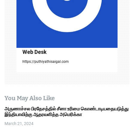
o
n
Web Desk
https://puthiyathisaigal.com
You May Also Like
அருணாச்சல பிரதேசத்தில் சீனா உரிமை கொண்டாடியதையடுத்து
இந்தியாவிற்கு ஆதரவளித்த அமெரிக்கா
March 21, 2024