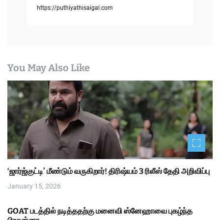
https://puthiyathisaigal.com
You May Also Like
‘ஜார்ஜ்குட்டி’ மீண்டும் வருகிறார்! திரிஷ்யம் 3 ரிலீஸ் தேதி அறிவிப்பு
January 15, 2026
GOAT படத்தில் நடித்ததற்கு மனைவி ஸ்னேஹாவை புகழ்ந்த