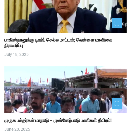
பாகிஸ்தானுக்கு டிரம்ப் செல்ல மாட்டார்; வெள்ளை மாளிகை
நிராகரிப்பு
July 18, 2025
முருக பக்தர்கள் மாநாடு – முன்னேற்பாடு பணிகள் தீவிரம்!
June 20, 2025