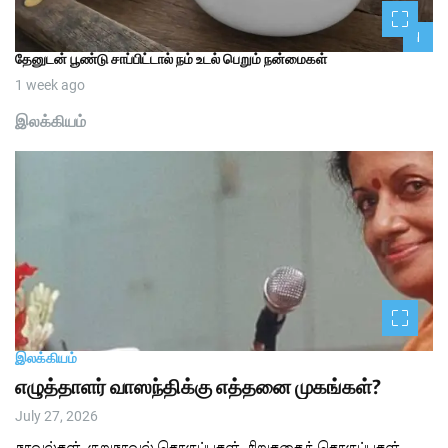
1
தேனுடன் பூண்டு சாப்பிட்டால் நம் உடல் பெறும் நன்மைகள்
1 week ago
இலக்கியம்
இலக்கியம்
எழுத்தாளர் வாஸந்திக்கு எத்தனை முகங்கள்?
July 27, 2026