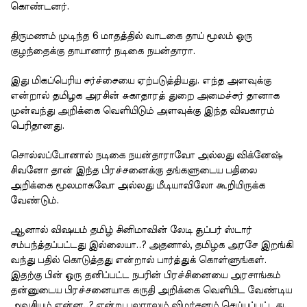
கொண்டனர்.
திருமணம் முடிந்த 6 மாதத்தில் வாடகை தாய் மூலம் ஒரு
குழந்தைக்கு தாயானார் நடிகை நயன்தாரா.
இது மிகப்பெரிய சர்ச்சையை ஏற்படுத்தியது. எந்த அளவுக்கு
என்றால் தமிழக அரசின் சுகாதாரத் துறை அமைச்சர் தானாக
முன்வந்து அறிக்கை வெளியிடும் அளவுக்கு இந்த விவகாரம்
பெரிதானது.
சொல்லப்போனால் நடிகை நயன்தாராவோ அல்லது விக்னேஷ்
சிவனோ தான் இந்த பிரச்சனைக்கு தங்களுடைய பதிலை
அறிக்கை மூலமாகவோ அல்லது மீடியாவிலோ கூறியிருக்க
வேண்டும்.
ஆனால் விஷயம் தமிழ் சினிமாவின் லேடி சூப்பர் ஸ்டார்
சம்பந்த்தப்பட்டது இல்லையா..? அதனால், தமிழக அரசே இறங்கி
வந்து பதில் கொடுத்தது என்றால் பார்த்துக் கொள்ளுங்கள்.
இதற்கு பின் ஒரு தனிப்பட்ட நபரின் பிரச்சினையை அரசாங்கம்
தன்னுடைய பிரச்சனையாக கருதி அறிக்கை வெளியிட வேண்டிய
அவசியம் என்ன..? என்று பலராலும் விமர்சனம் செய்யப்பட்டது.