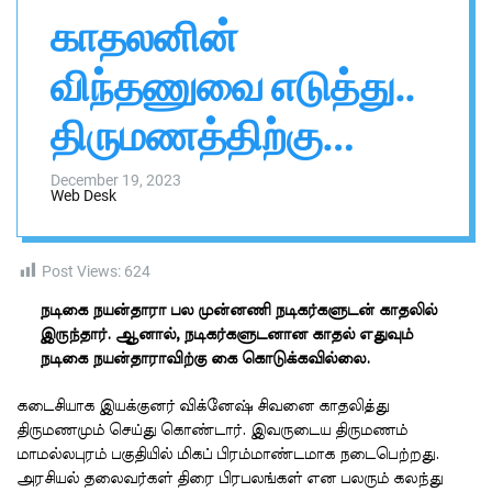
n
h
h
காதலனின்
v
i
a
s
s
விந்தணுவை எடுத்து..
a
W
i
i
d
திருமணத்திற்கு
g
g
a
e
முன்பே.. நயன்தாரா
t
l
December 19, 2023
Web Desk
செய்த வேலை..!
ரகசியம் உடைத்த
Post Views:
624
நடிகை நயன்தாரா பல முன்னணி நடிகர்களுடன் காதலில்
நடிகர்..!
இருந்தார். ஆனால், நடிகர்களுடனான காதல் எதுவும்
நடிகை நயன்தாராவிற்கு கை கொடுக்கவில்லை.
கடைசியாக இயக்குனர் விக்னேஷ் சிவனை காதலித்து
திருமணமும் செய்து கொண்டார். இவருடைய திருமணம்
மாமல்லபுரம் பகுதியில் மிகப் பிரம்மாண்டமாக நடைபெற்றது.
அரசியல் தலைவர்கள் திரை பிரபலங்கள் என பலரும் கலந்து