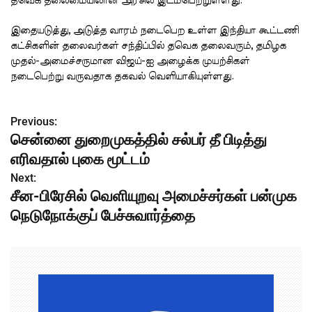
தவெக தலைமையிலான அரசில் இடம்பெற்றுள்ளது.
இதையடுத்து, அடுத்த வாரம் நடைபெற உள்ள இந்தியா கூட்டணி
கட்சிகளின் தலைவர்கள் சந்திப்பில் தவெக தலைவரும், தமிழக
முதல்-அமைச்சருமான விஜய்-ஐ அழைக்க முயற்சிகள்
நடைபெற்று வருவதாக தகவல் வெளியாகியுள்ளது.
Previous:
P
சென்னை துறைமுகத்தில் சல்பர் தீ பிடித்து
o
எரிவதால் புகை மூட்டம்
s
Next:
சீன-பிரேசில் வெளியுறவு அமைச்சர்கள் பன்முக
t
நெடுநோக்குப் பேச்சுவார்த்தை
n
a
v
i