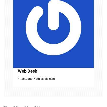
g
a
t
i
o
n
Web Desk
https://puthiyathisaigal.com