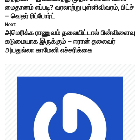
o
மைதானம் எப்படி? வரலாற்று புள்ளிவிவரம், பிட்ச்
s
– வெதர் ரிப்போர்ட்
Next:
t
அமெரிக்க ராணுவம் தலையிட்டால் பின்விளைவு
n
கடுமையாக இருக்கும் – ஈரான் தலைவர்
அயதுல்லா காமேனி எச்சரிக்கை
a
v
i
g
a
t
i
o