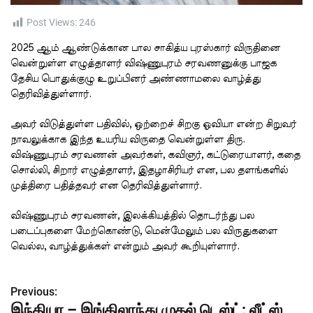
t
i
m
Post Views:
246
e
2025 ஆம் ஆண்டுக்கான பால சாகித்ய புரஸ்கார் விருதினை
வென்றுள்ள எழுத்தாளர் விஷ்ணுபுரம் சரவணனுக்கு பாஜக
தேசிய பொதுக்குழு உறுப்பினர் அண்ணாமலை வாழ்த்து
தெரிவித்துள்ளார்.
அவர் விடுத்துள்ள பதிவில், ஒற்றைச் சிறகு ஓவியா என்ற சிறுவர்
நாவலுக்காக இந்த உயரிய விருதை வென்றுள்ள திரு.
விஷ்ணுபுரம் சரவணன் அவர்கள், கவிஞர், கட்டுரையாளர், கதை
சொல்லி, சிறார் எழுத்தாளர், இதழாசிரியர் என, பல தளங்களில்
முத்திரை பதித்தவர் என தெரிவித்துள்ளார்.
விஷ்ணுபுரம் சரவணன், இலக்கியத்தில் தொடர்ந்து பல
படைப்புகளை மேற்கொண்டு, மென்மேலும் பல விருதுகளை
வெல்ல, வாழ்த்துக்கள் என்றும் அவர் கூறியுள்ளார்.
Previous:
P
இந்தியா – இங்கிலாந்து முதல் டெஸ்ட்: லீட்ஸ்