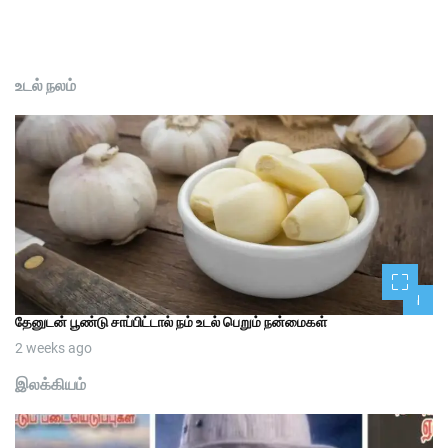
உடல் நலம்
1
தேனுடன் பூண்டு சாப்பிட்டால் நம் உடல் பெறும் நன்மைகள்
2 weeks ago
இலக்கியம்