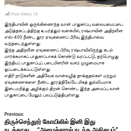
t
i
m
e
Post Views:
18
இந்தியாவின் ஒருங்கிணைந்த வான் பாதுகாப்பு வலையமைப்பை
அடுத்தகட்டத்திற்கு உயர்த்தும் வகையில், ரஷ்யாவின் அதிநவீன
எஸ்-400 நீண்ட தூர ஏவுகணைப் பிரிவு இந்தியாவை
வந்தடைந்துள்ளது.
இந்த அதிநவீன ஏவுகணைப் பிரிவு ரஷ்யாவிலிருந்து கடல்
மார்க்கமாகப் பாதுகாப்பாகக் கொண்டு வரப்பட்டு, தற்பொழுது
இந்தியப் பாதுகாப்புப் படையினரின் வசம் முழுமையாக
ஒப்படைக்கப்பட்டுள்ளது.
எதிரி நாடுகளின் அதிவேக வான்வழித் தாக்குதல்கள் மற்றும்
ஏவுகணைகளை நீண்ட தூரத்திலேயே மிகத் துல்லியமாக
இடைமறித்து அழிக்கும் திறன் கொண்ட இந்த அமைப்பு வான்
பாதுகாப்பை மேலும் பலப்படுத்தியுள்ளது.
Previous:
P
திருச்செந்தூர் கோயிலில் இனி இது
o
நடக்காது…. “அமைச்சரால் நடந்த அதிசயம்”