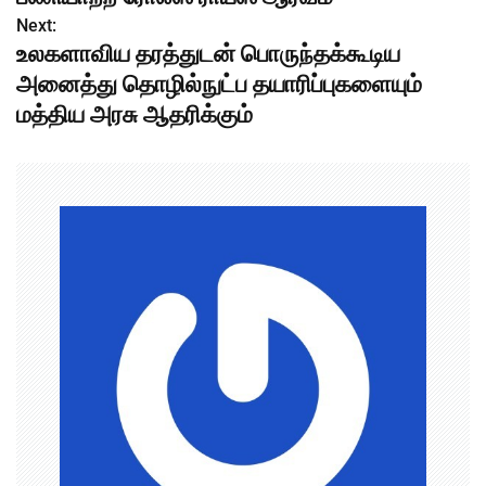
s
Next:
உலகளாவிய தரத்துடன் பொருந்தக்கூடிய
t
அனைத்து தொழில்நுட்ப தயாரிப்புகளையும்
n
மத்திய அரசு ஆதரிக்கும்
a
v
i
g
a
t
i
o
n