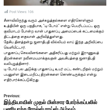
t
i
m
e
Post Views:
106
சீனாவிலிருந்து வரும் அச்சுறுத்தல்களை எதிர்கொள்ளும்
உத்தியின் ஒரு பகுதியாக, “டி-டோம்” என்று பெயரிடப்பட்ட ஒரு
குவிமாடம் போன்ற வான் பாதுகாப்பு அமைப்பைக் கட்டமைக்கும்
திட்டத்தை தைவான் அறிவித்துள்ளது.
தேசிய தினத்தன்று ஜனாதிபதி வில்லியம் லாய் இந்த அறிவிப்பை
வெளியிட்டார்.
பாதுகாப்பு செலவினங்களை அதிகரிப்பது மற்றும் இராணுவத்
திறன்களை நவீனமயமாக்குவதன் அவசியத்தை ஜனாதிபதி
வலியுறுத்தினார்.
டி-டோம் பல அடுக்கு பாதுகாப்பு, உயர் மட்ட கண்டறிதல் மற்றும்
பயனுள்ள இடைமறிப்பு திறன்களை கொண்டிருக்கும் என்று
எதிர்பார்க்கப்படுகிறது.
Previous:
P
இந்தியாவின் முதல் மின்சார போர்க்கப்பலில்
o
பணியாற்ற ரோல்ஸ் ராய்ஸ் ஆர்வம்