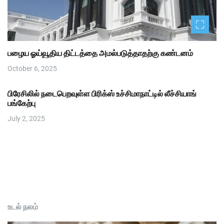
பழைய ஓய்வூதிய திட்டத்தை அமல்படுத்தாதற்கு கண்டனம்
October 6, 2025
பிரேசிலில் நடைபெறவுள்ள பிரிக்ஸ் உச்சிமாநாட்டில் லீச்சியாங்
பங்கேற்பு
July 2, 2025
உடல் நலம்