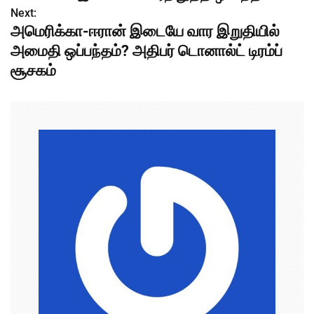
s
Next:
அமெரிக்கா-ஈரான் இடையே வார இறுதியில்
t
அமைதி ஒப்பந்தம்? அதிபர் டொனால்ட் டிரம்ப்
n
சூசகம்
a
v
i
g
a
t
i
o
n