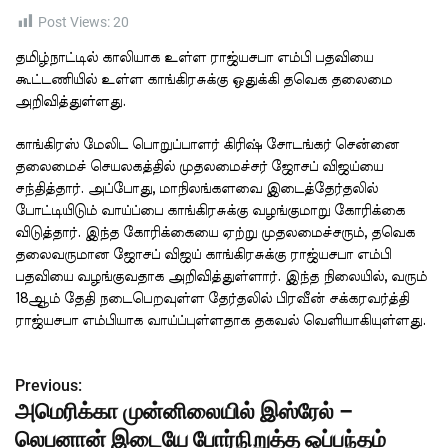
t
i
Post Views:
20
m
e
தமிழ்நாட்டில் காலியாக உள்ள ராஜ்யசபா எம்பி பதவியை
கூட்டணியில் உள்ள காங்கிரசுக்கு ஒதுக்கி தவெக தலைமை
அறிவித்துள்ளது.
காங்கிரஸ் மேலிட பொறுப்பாளர் கிரிஷ் சோடங்கர் சென்னை
தலைமைச் செயலகத்தில் முதலமைச்சர் ஜோசப் விஜய்யை
சந்தித்தார். அப்போது, மாநிலங்களவை இடைத்தேர்தலில்
போட்டியிடும் வாய்ப்பை காங்கிரசுக்கு வழங்குமாறு கோரிக்கை
விடுத்தார். இந்த கோரிக்கையை ஏற்று முதலமைச்சரும், தவெக
தலைவருமான ஜோசப் விஜய் காங்கிரசுக்கு ராஜ்யசபா எம்பி
பதவியை வழங்குவதாக அறிவித்துள்ளார். இந்த நிலையில், வரும்
18ஆம் தேதி நடைபெறவுள்ள தேர்தலில் பிரவீன் சக்கரவர்த்தி
ராஜ்யசபா எம்பியாக வாய்ப்புள்ளதாக தகவல் வெளியாகியுள்ளது.
Previous:
P
அமெரிக்கா முன்னிலையில் இஸ்ரேல் –
o
லெபனான் இடையே போர்நிறுத்த ஒப்பந்தம்