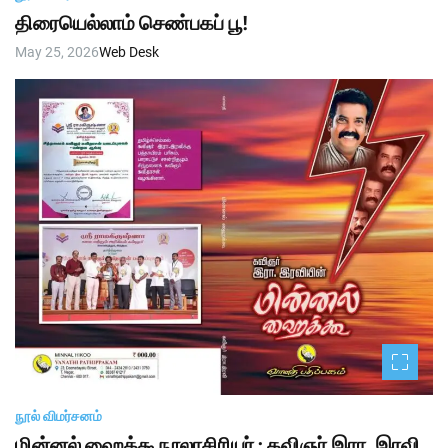
திரையெல்லாம் செண்பகப் பூ!
May 25, 2026
Web Desk
நூல் விமர்சனம்
மின்னல் ஹைக்கூநூலாசிரியர் : கவிஞர் இரா. இரவி