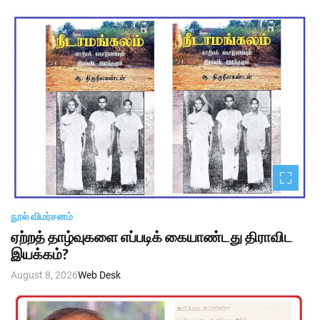
n
h
h
v
i
a
s
s
a
W
i
i
d
g
g
a
e
t
l
நூல் விமர்சனம்
ஏற்றத் தாழ்வுகளை எப்படிக் கையாண்டது திராவிட
இயக்கம்?
August 8, 2026
Web Desk