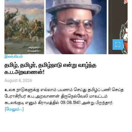
o
n
இலக்கியம்
தமிழ், தமிழர், தமிழ்நாடு என்று வாழ்ந்த
க.ப.அறவாணன்!
August 8, 2026
உலக நாடுகளுக்கு எல்லாம் பயணம் செய்து தமிழ்ப் பணி செய்த
பேராசிரியர் க.ப.அறவாணன் திருநெல்வேலி மாவட்டம்
கடலங்குடி எனும் கிராமத்தில் 09.08.1941 அன்று பிறந்தார்.
[மேலும்…]