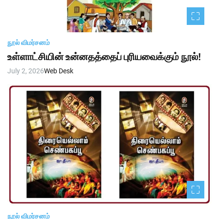
நூல் விமர்சனம்
உள்ளாட்சியின் உன்னதத்தைப் புரியவைக்கும் நூல்!
July 2, 2026
Web Desk
நூல் விமர்சனம்