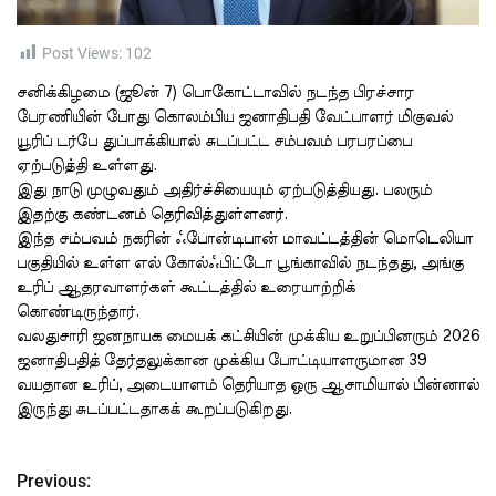
t
i
m
e
Post Views:
102
சனிக்கிழமை (ஜூன் 7) பொகோட்டாவில் நடந்த பிரச்சார
பேரணியின் போது கொலம்பிய ஜனாதிபதி வேட்பாளர் மிகுவல்
யூரிப் டர்பே துப்பாக்கியால் சுடப்பட்ட சம்பவம் பரபரப்பை
ஏற்படுத்தி உள்ளது.
இது நாடு முழுவதும் அதிர்ச்சியையும் ஏற்படுத்தியது. பலரும்
இதற்கு கண்டனம் தெரிவித்துள்ளனர்.
இந்த சம்பவம் நகரின் ஃபோன்டிபான் மாவட்டத்தின் மொடெலியா
பகுதியில் உள்ள எல் கோல்ஃபிட்டோ பூங்காவில் நடந்தது, அங்கு
உரிப் ஆதரவாளர்கள் கூட்டத்தில் உரையாற்றிக்
கொண்டிருந்தார்.
வலதுசாரி ஜனநாயக மையக் கட்சியின் முக்கிய உறுப்பினரும் 2026
ஜனாதிபதித் தேர்தலுக்கான முக்கிய போட்டியாளருமான 39
வயதான உரிப், அடையாளம் தெரியாத ஒரு ஆசாமியால் பின்னால்
இருந்து சுடப்பட்டதாகக் கூறப்படுகிறது.
Previous:
P