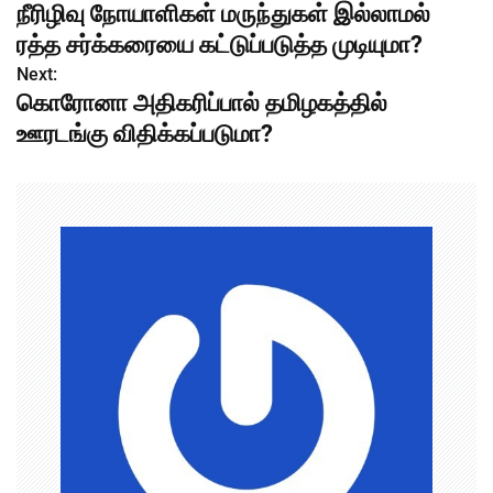
நீரிழிவு நோயாளிகள் மருந்துகள் இல்லாமல்
o
ரத்த சர்க்கரையை கட்டுப்படுத்த முடியுமா?
s
Next:
கொரோனா அதிகரிப்பால் தமிழகத்தில்
t
ஊரடங்கு விதிக்கப்படுமா?
n
a
v
i
g
a
t
i