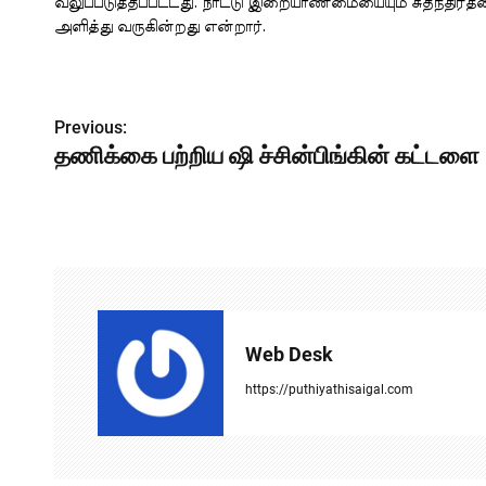
வலுப்படுத்தப்பட்டது. நாட்டு இறையாண்மையையும் சுதந்திரத்
அளித்து வருகின்றது என்றார்.
P
Previous:
o
தணிக்கை பற்றிய ஷி ச்சின்பிங்கின் கட்டளை
s
t
n
a
v
Web Desk
i
https://puthiyathisaigal.com
g
a