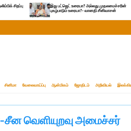
இது பட்ஜெட் உரையா? அல்லது முதலமைச்சரின்
புகழ்பாடும் உரையா?- வானதி சீனிவாசன்
சினிமா
வேலைவாய்ப்பு
ஆன்மிகம்
ஜோதிடம்
அறிவியல்
இலக்கி
்-சீன வெளியுறவு அமைச்சர்