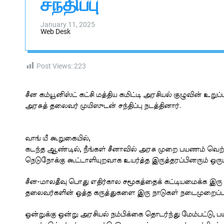
சந்திப்பு
s
W
i
a
d
i
January 11, 2025
g
Web Desk
g
e
t
a
l
Post Views:
223
சீன கம்யூனிஸ்ட் கட்சி மத்திய கமிட்டி அரசியல் குழுவின் உற
அரசுத் தலைவர் முயிஸுடன் சந்திப்பு நடத்தினார்.
வாங் யீ கூறுகையில்,
கடந்த ஆண்டில், நீங்கள் சீனாவில் அரசு முறை பயணம் வெற
நெடுநோக்கு கூட்டாளியுறவாக உயர்த்த இருத்தரப்பினரும் ஒ
சீன-மாலதீவு பொது எதிர்கால சமூகத்தைக் கட்டியமைக்க இரு ந
தலைவர்களின் ஒத்த கருத்துகளை இரு நாடுகள் நடைமுறைப்பட
ஒன்றுக்கு ஒன்று அரசியல் நம்பிக்கை தொடர்ந்து மேம்பட்டு, 