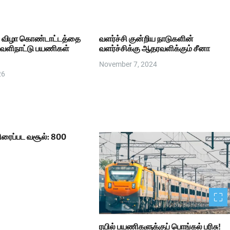
த விழா கொண்டாட்டத்தை
வளர்ச்சி குன்றிய நாடுகளின்
வெளிநாட்டு பயணிகள்
வளர்ச்சிக்கு ஆதரவளிக்கும் சீனா
November 7, 2024
26
ரைப்பட வசூல்: 800
ரயில் பயணிகளுக்குப் பொங்கல் பரிசு!