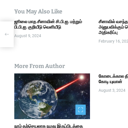
t
You May Also Like
i
ஜூலை மாத சீனாவின் சி.பி.ஐ. மற்றும்
சீனாவில் வசந்
பி.பி.ஐ. குறியீடு வெளியீடு
அனுபவிக்கும் 
o
அதிகரிப்பு
August 9, 2024
n
February 16, 20
More From Author
கோடைக்கால தி
கோடி யுவான்
August 3, 2024
நாம் தற்செயலாக நமது இருப்பிடத்தை