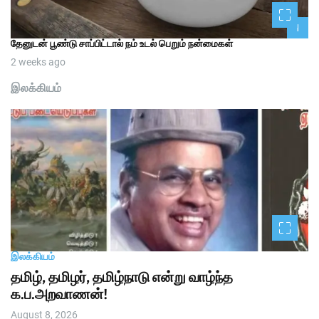
1
தேனுடன் பூண்டு சாப்பிட்டால் நம் உடல் பெறும் நன்மைகள்
2 weeks ago
இலக்கியம்
இலக்கியம்
தமிழ், தமிழர், தமிழ்நாடு என்று வாழ்ந்த
க.ப.அறவாணன்!
August 8, 2026