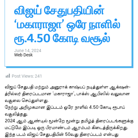
n
h
h
விஜய் சேதுபதியின்
v
i
a
s
s
‘மகாராஜா’ ஒரே நாளில்
a
W
i
i
d
ரூ.4.50 கோடி வசூல்
g
g
a
e
t
l
June 14, 2024
Web Desk
Post Views:
241
விஜய் சேதுபதி மற்றும் அனுராக் காஷ்யப் நடித்துள்ள ஆக்‌ஷன்-
த்ரில்லர் திரைப்படமான ‘மகாராஜா’, பாக்ஸ் ஆபிஸில் வலுவான
வசூலை செய்துள்ளது.
நேற்று அறிமுகமான இப்படம் ஒரே நாளில் 4.50 கோடி ரூபாய்
வசூலித்தது.
2024 ஆம் ஆண்டில் மூன்றே மூன்று தமிழ்த் திரைப்படங்களுக்கு
மட்டுமே இப்படி ஒரு பிரமாண்டம் ஆரம்பம் கிடைத்திருக்கிறது.
இந்த படம் விஜய் சேதுபதியின் 50வது திரைப்படம் என்பது