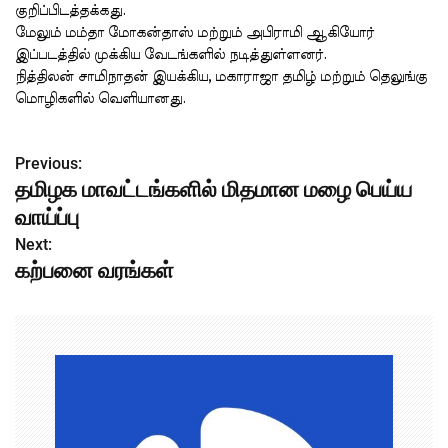
குறிப்பிடத்தக்கது.
மேலும் மம்தா மோகன்தாஸ் மற்றும் அபிராமி ஆகியோர்
இப்படத்தில் முக்கிய வேடங்களில் நடித்துள்ளனர்.
நித்திலன் சாமிநாதன் இயக்கிய, மகாராஜா தமிழ் மற்றும் தெலுங்கு
மொழிகளில் வெளியானது.
Previous:
P
தமிழக மாவட்டங்களில் மிதமான மழை பெய்ய
o
வாய்ப்பு
s
Next:
கற்பனை வரங்கள்
t
n
a
v
i