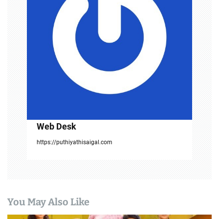
g
a
t
i
o
n
Web Desk
https://puthiyathisaigal.com
You May Also Like