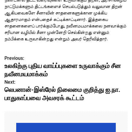
நீண்டகால திட்ட வரைவுகளை உருவாக்கும் திறன், அரசாங்கமும்
நாட்டுமக்களும் திட்டங்களைச் செயல்படுத்தும் வலுவான திறன்
ஆகியவைகளே சீனாவின் சாதனைகளுக்கான முக்கிய
ஆதாரமாகும் என்பதைச் சுட்டிக்காட்டினார். இத்தகைய
சாதனைகளைப் பார்க்கும்போது, நவீனமயமாக்கலை நனவாக்கும்
சரியான வழியில் சீனா முன்னேறி செல்கின்றது என்னும்
நம்பிக்கை உருவாகின்றது என்றும் அவர் தெரிவித்தார்.
Previous:
P
உலகிற்கு புதிய வாய்ப்புகளை உருவாக்கும் சீன
o
நவீனமயமாக்கம்
s
Next:
லெபனான்-இஸ்ரேல் நிலைமை குறித்து ஐ.நா.
t
பாதுகாப்பவை அவசரக் கூட்டம்
n
a
v