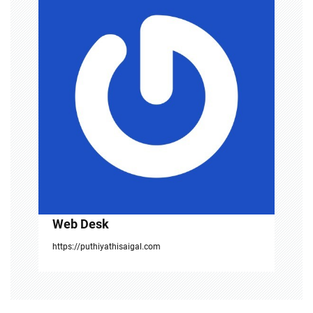
i
g
a
t
i
o
n
Web Desk
https://puthiyathisaigal.com