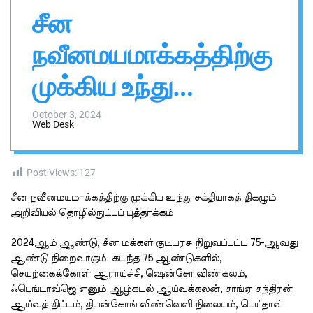
n
h
h
சீன
v
i
a
s
s
நவீனமயமாக்கத்திற்கு
a
W
i
i
d
முக்கிய உந்து
g
g
a
e
சக்தியாகத் திகழும்
t
l
October 3, 2024
Web Desk
அறிவியல்
தொழில்நுட்பப்
Post Views:
127
சீன நவீனமயமாக்கத்திற்கு முக்கிய உந்து சக்தியாகத் திகழும்
புத்தாக்கம்
அறிவியல் தொழில்நுட்பப் புத்தாக்கம்
2024ஆம் ஆண்டு, சீன மக்கள் குடியரசு நிறுவப்பட்ட 75-ஆவது
ஆண்டு நிறைவாகும். கடந்த 75 ஆண்டுகளில்,
செயற்கைக்கோள் ஆராய்ச்சி, ஷென்சோ விண்கலம்,
ஃபெங்டாவ்ஜெ எனும் ஆழ்கடல் ஆய்வுக்கலன், சாங்ஏ சந்திரன்
ஆய்வுத் திட்டம், தியன்கோங் விண்வெளி நிலையம், பெய்தாவ்