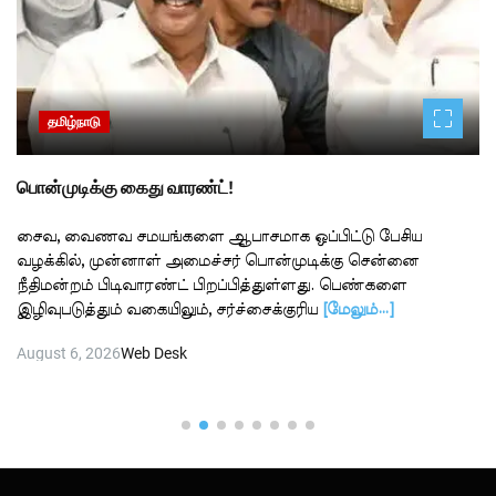
தமிழ்நாடு
பொன்முடிக்கு கைது வாரண்ட்!
சைவ, வைணவ சமயங்களை ஆபாசமாக ஒப்பிட்டு பேசிய
வழக்கில், முன்னாள் அமைச்சர் பொன்முடிக்கு சென்னை
நீதிமன்றம் பிடிவாரண்ட் பிறப்பித்துள்ளது. பெண்களை
இழிவுபடுத்தும் வகையிலும், சர்ச்சைக்குரிய
[மேலும்…]
August 6, 2026
Web Desk