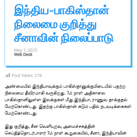
n
h
h
இந்திய-பாகிஸ்தான்
v
i
a
s
s
நிலைமை குறித்து
a
W
i
i
d
சீனாவின் நிலைப்பாடு
g
g
a
e
t
l
May 7, 2025
Web Desk
Post Views:
278
அண்மையில் இந்தியாவுக்கும் பாகிஸ்தானுக்குமிடையில் பதற்ற
நிலைமை தீவிரமாகி வருகிறது. 7ம் நாள் அதிகாலை
பாகிஸ்தானிலுள்ள இலக்குகள் மீது இந்தியா, ராணுவ தாக்குதல்
மேற்கொண்டது. இதற்கு பாகிஸ்தான் கடும் பதில் நடவடிக்கைகள்
மேற்கொண்டது.
இது குறித்து, சீன வெளியுறவு அமைச்சகத்தின்
செய்தித்தொடர்பாளர் 7ம் நாள் கூறுகையில், சீனா, இந்தியாவின்