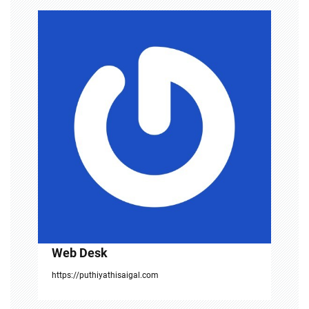
a
v
i
g
a
t
i
o
n
Web Desk
https://puthiyathisaigal.com