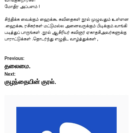
வாங்குகிறார்கள்
மோதிர அப்பளம் !
சிந்திக்க வைக்கும் ஹைக்கூ கவிதைகள் நூல் முழுவதும் உள்ளன
.ஹைக்கூ ரசிகர்கள் மட்டுமல்ல அனைவருக்கும் பிடிக்கும்.வாங்கி
படித்துப் பாருங்கள் .நூல் ஆசிரியர் கவிஞர் ஏகாதசிஅவர்களுக்கு
பாராட்டுக்கள் .தொடர்ந்து எழுதிட வாழ்த்துக்கள் ,
Previous:
P
தலைமை.
o
Next:
குழந்தையின் குரல்.
s
t
n
a
v