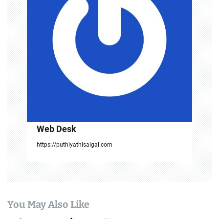
i
g
a
t
i
o
n
Web Desk
https://puthiyathisaigal.com
You May Also Like