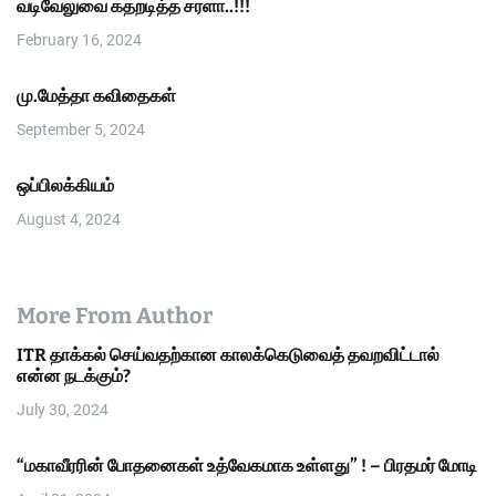
வடிவேலுவை கதறடித்த சரளா..!!!
February 16, 2024
மு.மேத்தா கவிதைகள்
September 5, 2024
ஒப்பிலக்கியம்
August 4, 2024
More From Author
ITR தாக்கல் செய்வதற்கான காலக்கெடுவைத் தவறவிட்டால்
என்ன நடக்கும்?
July 30, 2024
“மகாவீரரின் போதனைகள் உத்வேகமாக உள்ளது” ! – பிரதமர் மோடி