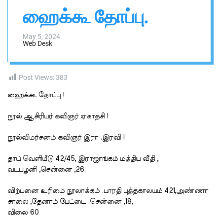
n
h
h
ஹைக்கூ தோப்பு.
v
i
a
s
s
a
W
May 5, 2024
Web Desk
i
i
d
g
g
a
e
Post Views:
383
t
l
ஹைக்கூ தோப்பு !
நூல் ஆசிரியர் கவிஞர் ஏகாதசி !
நூல்விமர்சனம் கவிஞர் இரா .இரவி !
தாய் வெளியீடு 42/45, இராஜாங்கம் மத்திய வீதி ,
வடபழனி ,சென்னை ,26.
விற்பனை உரிமை நூலாக்கம் .பாரதி புத்தகாலயம் 421,அண்ணா
சாலை ,தேனாம் பேட்டை .சென்னை ,18,
விலை 60