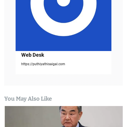
t
i
o
n
Web Desk
https://puthiyathisaigal.com
You May Also Like