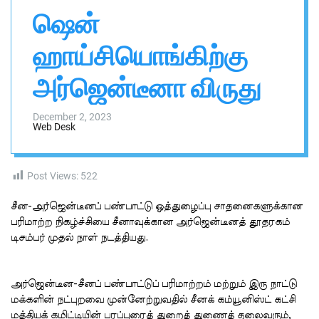
n
h
h
ஷென்
v
i
a
s
s
ஹாய்சியொங்கிற்கு
a
W
i
i
d
அர்ஜென்டீனா விருது
g
g
a
e
t
l
December 2, 2023
Web Desk
Post Views:
522
சீன-அர்ஜென்டீனப் பண்பாட்டு ஒத்துழைப்பு சாதனைகளுக்கான
பரிமாற்ற நிகழ்ச்சியை சீனாவுக்கான அர்ஜென்டீனத் தூதரகம்
டிசம்பர் முதல் நாள் நடத்தியது.
அர்ஜென்டீன-சீனப் பண்பாட்டுப் பரிமாற்றம் மற்றும் இரு நாட்டு
மக்களின் நட்புறவை முன்னேற்றுவதில் சீனக் கம்யூனிஸ்ட் கட்சி
மத்தியக் கமிட்டியின் பரப்புரைத் துறைத் துணைத் தலைவரும்,