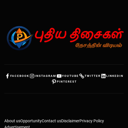
FACEBOOK
INSTAGRAM
YOUTUBE
TWITTER
LINKEDIN
PINTEREST
About us
Opportunity
Contact us
Disclaimer
Privacy Policy
Advertisement