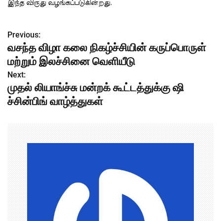
இந்த விருது வழங்கப்படுகின்றது.
Previous:
P
வசந்த விழா கலை நிகழ்ச்சியின் கருப்பொருள்
o
மற்றும் இலச்சினை வெளியீடு
s
Next:
முதல் லியாங்ச்சு மன்றக் கூட்டத்துக்கு ஷி
t
ச்சின்பிங் வாழ்த்துகள்
n
a
v
i
g
a