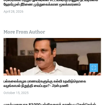
ஹோர்முஸ் நீரிணை முற்றுகைக்கான மூலக்காரணம்
April 28, 2026
More From Author
பல்கலைக்கழக மாணவர்களுக்கு கல்வி உதவித்தொகை
வழங்காமல் நிறுத்தி வைப்பதா?- அன்புமணி
October 15, 2025
முதல்முறையாக 83,000 புள்ளிகளைத் தாண்டிய சென்செக்ஸ்