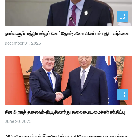
நாங்களும் மத்தியஸ்தம் செய்தோம்; சீனா கிளப்பும் புதிய சர்ச்சை
December 31, 2025
சீன அரசுத் தலைவர்-நியூசிலாந்து தலைமையமைச்சர் சந்திப்பு
June 20, 2025
அமெரிக்கா மற்றும் இஸ்ரேலின் சட்டவிரோத ராணுவ நடவடிக்கை