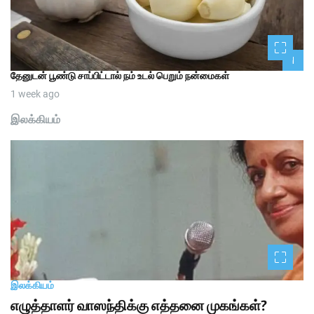
1
தேனுடன் பூண்டு சாப்பிட்டால் நம் உடல் பெறும் நன்மைகள்
1 week ago
இலக்கியம்
இலக்கியம்
எழுத்தாளர் வாஸந்திக்கு எத்தனை முகங்கள்?