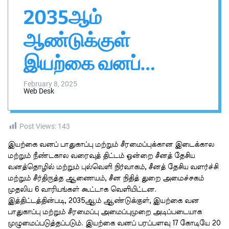
n
h
h
2035ஆம்
v
i
a
s
s
ஆண்டுக்குள்
a
W
i
i
d
இயற்கை வனப்
g
g
a
e
பாதுகாப்புச் சீரமைப்பு
t
l
February 8, 2025
Web Desk
அமைப்புமுறை
முழுமைப்படுத்தப்படும்
Post Views:
143
இயற்கை வனப் பாதுகாப்பு மற்றும் சீரமைப்புக்கான இடைக்கால
மற்றும் நீண்டகால வரைவுத் திட்டம் ஒன்றை சீனத் தேசிய
வனத்தொழில் மற்றும் புல்வெளி நிர்வாகம், சீனத் தேசிய வளர்ச்சி
மற்றும் சீர்திருத்த ஆணையம், சீன நிதித் துறை அமைச்சகம்
முதலிய 6 வாரியங்கள் கூட்டாக வெளியிட்டன.
இத்திட்டத்தின்படி, 2035ஆம் ஆண்டுக்குள், இயற்கை வன
பாதுகாப்பு மற்றும் சீரமைப்பு அமைப்புமுறை அடிப்படையாக
முழுமைப்படுத்தப்படும். இயற்கை வனப் பரப்பளவு 17 கோடியே 20