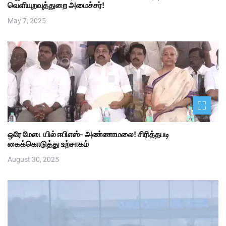
வெளியுறவுத்துறை அமைச்சர்!
May 7, 2025
ஒரே மேடையில் ஈபிஎஸ்- அண்ணாமலை! சிரித்தபடி
கைக்கொடுத்து உற்சாகம்
August 30, 2025