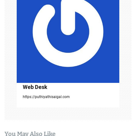
g
a
t
i
o
n
Web Desk
https://puthiyathisaigal.com
You May Also Like